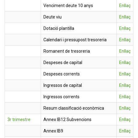
Venciment deute 10 anys
Enllaç
Deute viu
Enllaç
Dotació plantilla
Enllaç
Calendari i pressupost tresoreria
Enllaç
Romanent de tresoreria
Enllaç
Despeses de capital
Enllaç
Despeses corrents
Enllaç
Ingressos de capital
Enllaç
Ingressos corrents
Enllaç
Resum classificació econòmica
Enllaç
3r trimestre
Annex IB12 Subvencions
Enllaç
Annex IB9
Enllaç