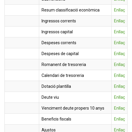
Resum classificació econòmica
Enllaç
Ingressos corrents
Enllaç
Ingressos capital
Enllaç
Despeses corrents
Enllaç
Despeses de capital
Enllaç
Romanent de tresoreria
Enllaç
Calendari de tresoreria
Enllaç
Dotació plantilla
Enllaç
Deute viu
Enllaç
Venciment deute propers 10 anys
Enllaç
Beneficis fiscals
Enllaç
Ajustos
Enllaç