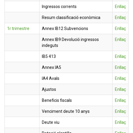
Ingressos corrents
Enllaç
Resum classificació econòmica
Enllaç
1r trimestre
Annex IB12 Subvencions
Enllaç
Annex IB9 Devolució ingressos
Enllaç
indeguts
IB5 413
Enllaç
Annex IA5
Enllaç
IA4 Avals
Enllaç
Ajustos
Enllaç
Beneficis fiscals
Enllaç
Venciment deute 10 anys
Enllaç
Deute viu
Enllaç