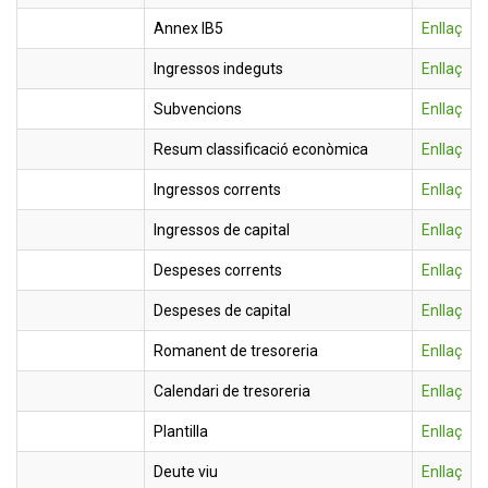
Annex IB5
Enllaç
Ingressos indeguts
Enllaç
Subvencions
Enllaç
Resum classificació econòmica
Enllaç
Ingressos corrents
Enllaç
Ingressos de capital
Enllaç
Despeses corrents
Enllaç
Despeses de capital
Enllaç
Romanent de tresoreria
Enllaç
Calendari de tresoreria
Enllaç
Plantilla
Enllaç
Deute viu
Enllaç