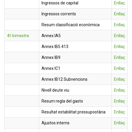
Ingressos de capital
Enllaç
Ingressos corrents
Enllaç
Resum classificació econòmica
Enllaç
4t trimestre
Annex IA5
Enllaç
Annex IB5 413
Enllaç
Annex IB9
Enllaç
Annex IC1
Enllaç
Annex IB12 Subvencions
Enllaç
Nivell deute viu
Enllaç
Resum regla del gasto
Enllaç
Resultat estabilitat pressupostària
Enllaç
Ajustos interns
Enllaç