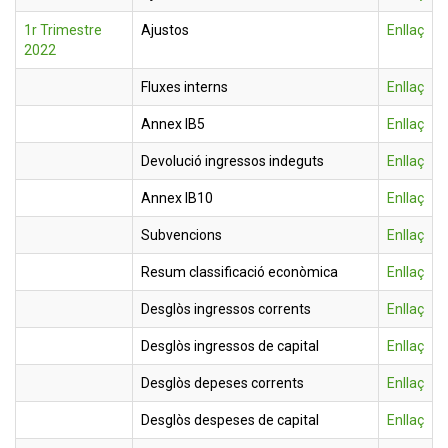
1r Trimestre
Ajustos
Enllaç
2022
Fluxes interns
Enllaç
Annex IB5
Enllaç
Devolució ingressos indeguts
Enllaç
Annex IB10
Enllaç
Subvencions
Enllaç
Resum classificació econòmica
Enllaç
Desglòs ingressos corrents
Enllaç
Desglòs ingressos de capital
Enllaç
Desglòs depeses corrents
Enllaç
Desglòs despeses de capital
Enllaç