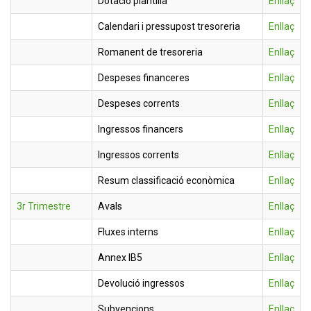
Dotació plantilla
Enllaç
Calendari i pressupost tresoreria
Enllaç
Romanent de tresoreria
Enllaç
Despeses financeres
Enllaç
Despeses corrents
Enllaç
Ingressos financers
Enllaç
Ingressos corrents
Enllaç
Resum classificació econòmica
Enllaç
3r Trimestre
Avals
Enllaç
Fluxes interns
Enllaç
Annex IB5
Enllaç
Devolució ingressos
Enllaç
Subvencions
Enllaç