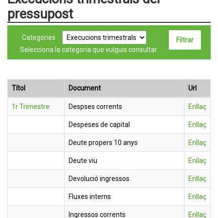
pressupost
Categories
Selecciona la categoria que vulguis consultar
Títol
Document
Url
1r Trimestre
Despses corrents
Enllaç
Despeses de capital
Enllaç
Deute propers 10 anys
Enllaç
Deute viu
Enllaç
Devolució ingressos
Enllaç
Fluxes interns
Enllaç
Ingressos corrents
Enllaç