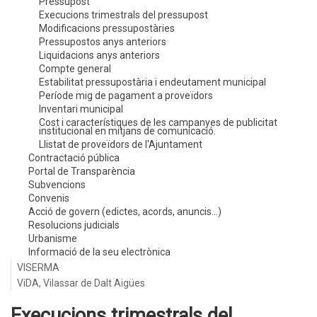
Pressupost
Execucions trimestrals del pressupost
Modificacions pressupostàries
Pressupostos anys anteriors
Liquidacions anys anteriors
Compte general
Estabilitat pressupostària i endeutament municipal
Període mig de pagament a proveïdors
Inventari municipal
Cost i característiques de les campanyes de publicitat
institucional en mitjans de comunicació.
Llistat de proveïdors de l'Ajuntament
Contractació pública
Portal de Transparència
Subvencions
Convenis
Acció de govern (edictes, acords, anuncis...)
Resolucions judicials
Urbanisme
Informació de la seu electrònica
VISERMA
ViDA, Vilassar de Dalt Aigües
Execucions trimestrals del