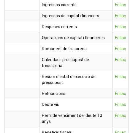
Ingressos corrents
Enllaç
Ingressos de capital i financers
Enllaç
Despeses corrents
Enllaç
Operacions de capital i financeres
Enllaç
Romanent de tresoreria
Enllaç
Calendari i pressupost de
Enllaç
tresosreria
Resum d'estat d'execució del
Enllaç
pressupost
Retribucions
Enllaç
Deute viu
Enllaç
Perfil de venciment del deute 10
Enllaç
anys
Beneficis fiscals
Enllaç