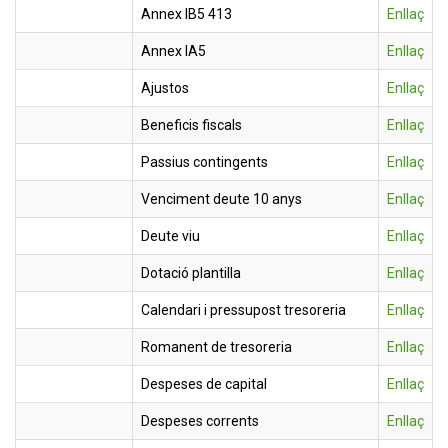
Annex IB5 413
Enllaç
Annex IA5
Enllaç
Ajustos
Enllaç
Beneficis fiscals
Enllaç
Passius contingents
Enllaç
Venciment deute 10 anys
Enllaç
Deute viu
Enllaç
Dotació plantilla
Enllaç
Calendari i pressupost tresoreria
Enllaç
Romanent de tresoreria
Enllaç
Despeses de capital
Enllaç
Despeses corrents
Enllaç