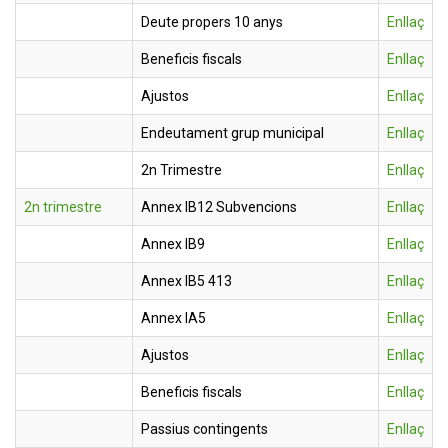
Deute propers 10 anys
Enllaç
Beneficis fiscals
Enllaç
Ajustos
Enllaç
Endeutament grup municipal
Enllaç
2n Trimestre
Enllaç
2n trimestre
Annex IB12 Subvencions
Enllaç
Annex IB9
Enllaç
Annex IB5 413
Enllaç
Annex IA5
Enllaç
Ajustos
Enllaç
Beneficis fiscals
Enllaç
Passius contingents
Enllaç