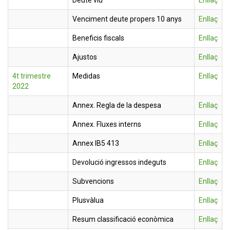
Deute viu
Enllaç
Venciment deute propers 10 anys
Enllaç
Beneficis fiscals
Enllaç
Ajustos
Enllaç
4t trimestre
Medidas
Enllaç
2022
Annex. Regla de la despesa
Enllaç
Annex. Fluxes interns
Enllaç
Annex IB5 413
Enllaç
Devolució ingressos indeguts
Enllaç
Subvencions
Enllaç
Plusvàlua
Enllaç
Resum classificació econòmica
Enllaç