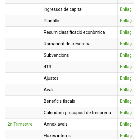
Ingressos de capital
Enllaç
Plantilla
Enllaç
Resum classificació econòmica
Enllaç
Romanent de tresoreria
Enllaç
Subvencions
Enllaç
413
Enllaç
Ajustos
Enllaç
Avals
Enllaç
Beneficis fiscals
Enllaç
Calendari i presupost de tresoreria
Enllaç
2n Trimestre
Annex avals
Enllaç
Fluxes interns
Enllaç