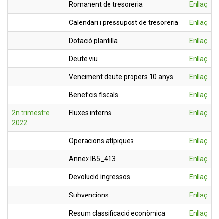
Romanent de tresoreria
Enllaç
Calendari i pressupost de tresoreria
Enllaç
Dotació plantilla
Enllaç
Deute viu
Enllaç
Venciment deute propers 10 anys
Enllaç
Beneficis fiscals
Enllaç
2n trimestre
Fluxes interns
Enllaç
2022
Operacions atípiques
Enllaç
Annex IB5_413
Enllaç
Devolució ingressos
Enllaç
Subvencions
Enllaç
Resum classificació econòmica
Enllaç