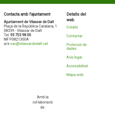
Contacta amb l'ajuntament
Detalls del
web
Ajuntament de Vilassar de Dalt
Plaça de la República Catalana, 1
Crèdits
08339 - Vilassar de Dalt
Tel.
93 753 98 00
Contactar
NIF P0821300A
a/e
oac@vilassardedalt.cat
Protecció de
dades
Avís legal
Accessibilitat
Mapa web
Amb la
col·laboració
de: