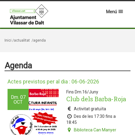
Menú
Inici
/actualitat
/agenda
Agenda
Actes previstos per al dia : 06-06-2026
Fins Dm.16/Juny
Dm.
07
Club dels Barba-Roja
OCT
Activitat gratuïta
Des de les 17:30 fins a
18:45
Biblioteca Can Manyer