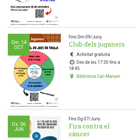
Fins Dm.09/Juny
Dm.
14
Club dels juganers
OCT
Activitat gratuïta
Des de les 17:30 fins a
18:45
Biblioteca Can Manyer
Fins Dg.07/Juny
Ds.
06
Fira contra el
JUN
càncer