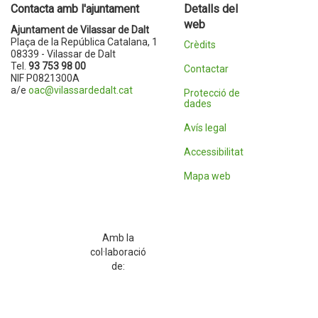
Contacta amb l'ajuntament
Detalls del
web
Ajuntament de Vilassar de Dalt
Plaça de la República Catalana, 1
Crèdits
08339 - Vilassar de Dalt
Tel.
93 753 98 00
Contactar
NIF P0821300A
a/e
oac@vilassardedalt.cat
Protecció de
dades
Avís legal
Accessibilitat
Mapa web
Amb la
col·laboració
de: