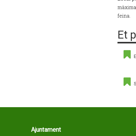
màxima 
feina.
Et 
E
S
Ajuntament