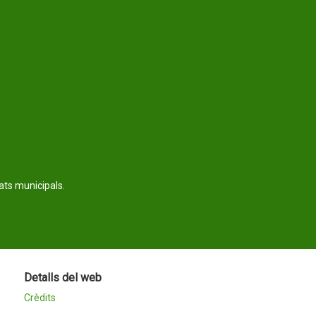
tats municipals.
Detalls del web
Crèdits