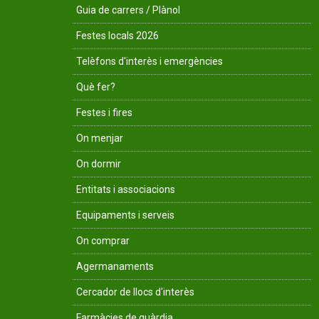
Guia de carrers / Plànol
Festes locals 2026
Telèfons d'interès i emergències
Què fer?
Festes i fires
On menjar
On dormir
Entitats i associacions
Equipaments i serveis
On comprar
Agermanaments
Cercador de llocs d'interès
Farmàcies de guàrdia