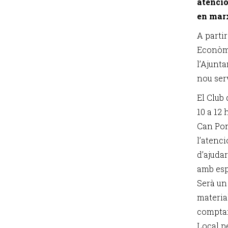
atenció
en marx
A parti
Econòmi
l’Ajunt
nou serv
El Club 
10 a 12 
Can Pon
l’atenci
d’ajuda
amb espe
Serà un 
material
comptar
Local p