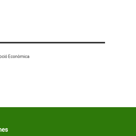
oció Econòmica
mes