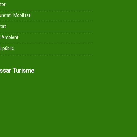
tori
retat i Mobilitat
ltat
i Ambient
i públic
assar Turisme