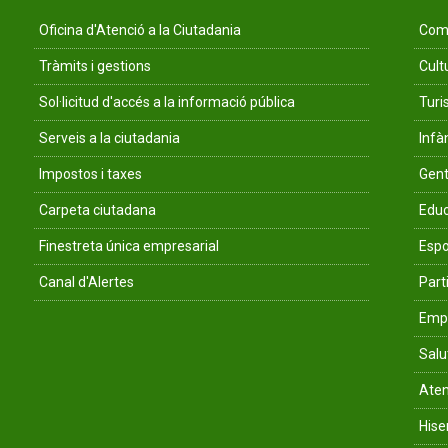
Oficina d'Atenció a la Ciutadania
Comu
Tràmits i gestions
Cult
Sol·licitud d'accés a la informació pública
Tur
Serveis a la ciutadania
Infà
Impostos i taxes
Gent
Carpeta ciutadana
Educ
Finestreta única empresarial
Espo
Canal d'Alertes
Parti
Empr
Salu
Aten
His