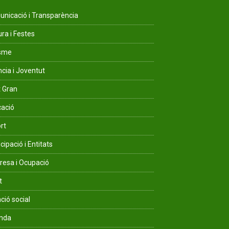
nicació i Transparència
ura i Festes
isme
ncia i Joventut
 Gran
ació
rt
cipació i Entitats
esa i Ocupació
t
ció social
enda