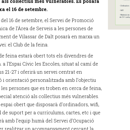
 als col·lectius més vulnerables. Es posarà
a el 16 de setembre.
r del 16 de setembre, el Servei de Promoció
ca de l’Àrea de Serveis a les persones de
ament de Vilassar de Dalt posarà en marxa un
ei: el Club de la feina.
de feina estarà obert tots els divendres de
h. a l’Espai Cívic les Escoles, situat al camí de
s 21-27 i oferirà un servei centrat en
ó i orientació personalitzada amb l’objectiu
r les persones que es troben en cerca de feina,
cial atenció als col·lectius més vulnerables.
espai obert que disposarà d'ordinadors, wifi,
 de suport per a currículums, cartes, etc i que
à amb l’equip humà del Servei d’Ocupació
er realitzar un acompanyament cercant la