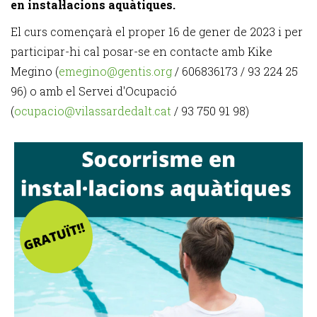
en instal·lacions aquàtiques.
El curs començarà el proper 16 de gener de 2023 i per
participar-hi cal posar-se en contacte amb Kike
Megino (
emegino@gentis.org
/ 606836173 / 93 224 25
96) o amb el Servei d'Ocupació
(
ocupacio@vilassardedalt.cat
/ 93 750 91 98)