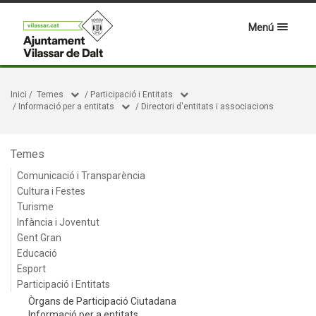
Menú
Inici
/
Temes
/
Participació i Entitats
/
Informació per a entitats
/
Directori d'entitats i associacions
Temes
Comunicació i Transparència
Cultura i Festes
Turisme
Infància i Joventut
Gent Gran
Educació
Esport
Participació i Entitats
Òrgans de Participació Ciutadana
Informació per a entitats