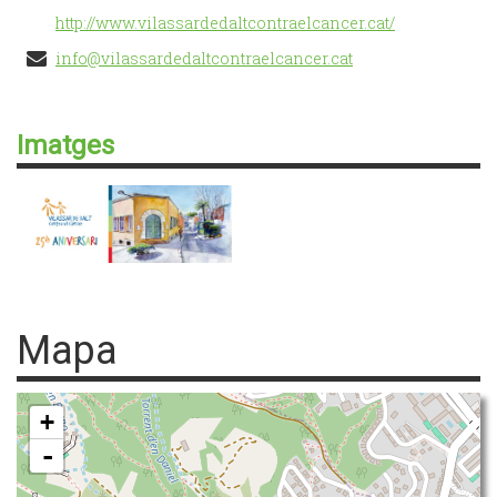
http://www.vilassardedaltcontraelcancer.cat/
info@vilassardedaltcontraelcancer.cat
Imatges
Mapa
+
-