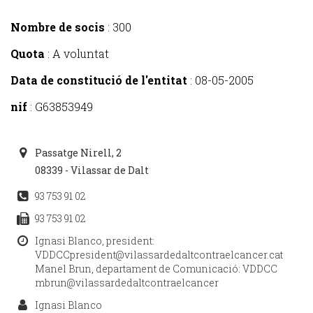
Nombre de socis
: 300
Quota
: A voluntat
Data de constitució de l'entitat
:
08-05-2005
nif
: G63853949
Passatge Nirell, 2
08339 - Vilassar de Dalt
93 753 91 02
93 753 91 02
Ignasi Blanco, president:
VDDCCpresident@vilassardedaltcontraelcancer.cat
Manel Brun, departament de Comunicació: VDDCC
mbrun@vilassardedaltcontraelcancer
Ignasi Blanco